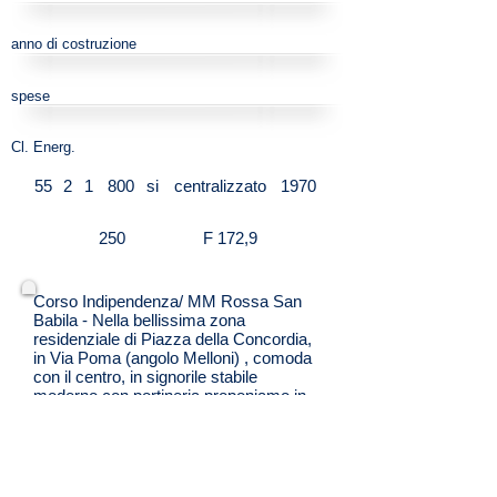
anno di costruzione
spese
Cl. Energ.
55
2
1
800
si
centralizzato
1970
250
F 172,9
Corso Indipendenza/ MM Rossa San
Babila - Nella bellissima zona
residenziale di Piazza della Concordia,
in Via Poma (angolo Melloni) , comoda
con il centro, in signorile stabile
moderno con portineria proponiamo in
locazione, grazioso e spazioso bilocale
completamente arredato libero da
subito.
L'appartamento è composto da ampio
ingresso,spazioso soggiorno con zona