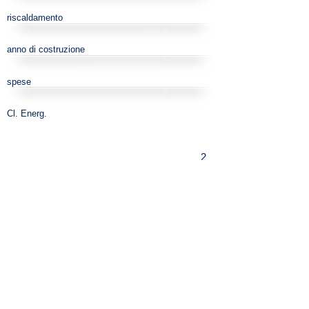
riscaldamento
anno di costruzione
spese
Cl. Energ.
2
1
770
no
centralizzato